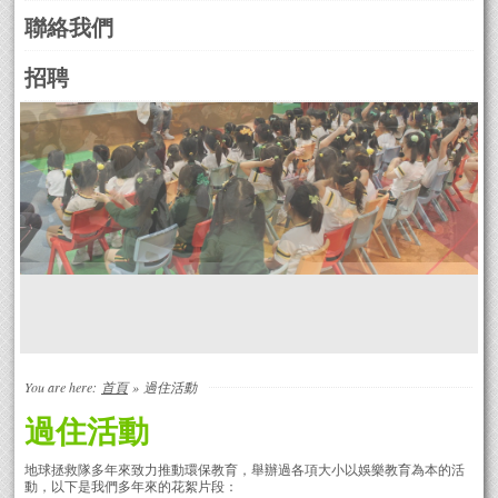
聯絡我們
招聘
You are here:
首頁
»
過住活動
過住活動
地球拯救隊多年來致力推動環保教育，舉辦過各項大小以娛樂教育為本的活
動，以下是我們多年來的花絮片段：