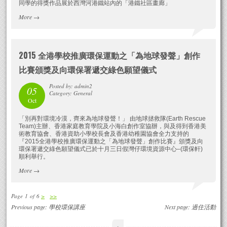
同學的得獎作品展於西灣河港鐵站內的「港鐵社區畫廊」
More
→
2015 全港學校推廣環保運動之「為地球發聲」創作
比賽頒獎及向環保署遞交綠色願望儀式
Posted by: admin2
05
Category: General
Oct
「別再對環境冷漠，齊來為地球發聲！」 由地球拯救隊(Earth Rescue
Team)主辦、香港家庭教育學院及小海白創作室協辦，與及得到香港美
術教育協會、香港資助小學校長會及香港幼稚園協會全力支持的
『2015全港學校推廣環保運動之「為地球發聲」創作比賽』頒獎及向
環保署遞交綠色願望儀式已於十月三日假灣仔環境資源中心–(環保軒)
順利舉行。
More
→
Page 1 of 6
>
>>
Previous page:
學校環保講座
Next page:
過住活動