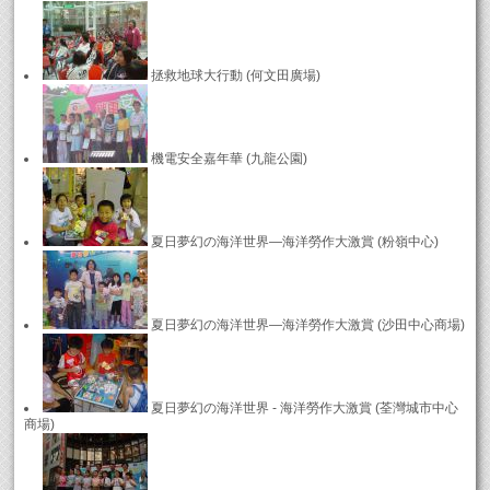
拯救地球大行動 (何文田廣場)
機電安全嘉年華 (九龍公園)
夏日夢幻の海洋世界—海洋勞作大激賞 (粉嶺中心)
夏日夢幻の海洋世界—海洋勞作大激賞 (沙田中心商場)
夏日夢幻の海洋世界 - 海洋勞作大激賞 (荃灣城市中心
商場)