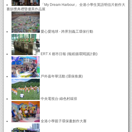
「My Dream Harbour」 全港小學生英語明信片創作大
賽頒獎典禮暨優異作品展
愛心愛地球 - 跨界別義工環保行動
ERT X 都市日報 (報紙循環閱讀計劃)
戶外嘉年華活動 (環保推廣)
中央電視台-綠色村綵排
全港小學親子環保畫創作大賽