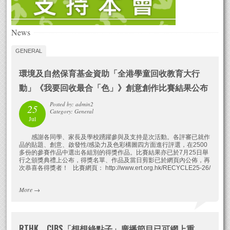
News
GENERAL
環境及自然保育基金資助「全港學童回收教育大行
動」《我要回收最合「色」》創意創作比賽結果公布
Posted by: admin2
25
Category: General
Jul
感謝各同學、家長及學校踴躍參與及支持是次活動。各評審已就作
品的貼題、創意、啟發性/感染力及色彩構圖四方面進行評選，在2500
多份的參賽作品中選出各組別的得獎作品。比賽結果亦已於7月25日舉
行之頒獎典禮上公布，得獎名單、作品及當日剪影已於網頁內公佈，再
次恭喜各得獎者！ 比賽網頁： http://www.ert.org.hk/RECYCLE25-26/
More
→
RTHK．CIBS「想想綠點子」廣播節目已可網上重