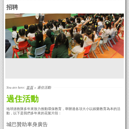
招聘
You are here:
首頁
»
過住活動
過住活動
地球拯救隊多年來致力推動環保教育，舉辦過各項大小以娛樂教育為本的活
動，以下是我們多年來的花絮片段：
城巴贊助車身廣告